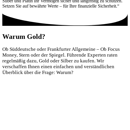
Silber und Platin Ihr Vermögen sicher und langfristig zu schützen.
Setzen Sie auf bewährte Werte – für Ihre finanzielle Sicherheit.“
Warum Gold?
Ob Süddeutsche oder Frankfurter Allgemeine – Ob Focus
Money, Stern oder der Spiegel. Führende Experten raten
regelmäßig dazu, Gold oder Silber zu kaufen. Wir
verschaffen Ihnen einen einfachen und verständlichen
Überblick über die Frage:
Warum?
Gold bewahrt seinen Wert auch bei steigender Inflation, da es
unabhängig von Währungsabwertungen als stabile Anlage gilt.
In wirtschaftlichen oder politischen Krisenzeiten dient Gold als