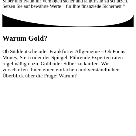
Silber und Platin Ihr Vermögen sicher und langfristig zu schützen.
Setzen Sie auf bewährte Werte – für Ihre finanzielle Sicherheit.“
Warum Gold?
Ob Süddeutsche oder Frankfurter Allgemeine – Ob Focus
Money, Stern oder der Spiegel. Führende Experten raten
regelmäßig dazu, Gold oder Silber zu kaufen. Wir
verschaffen Ihnen einen einfachen und verständlichen
Überblick über die Frage:
Warum?
Gold bewahrt seinen Wert auch bei steigender Inflation, da es
unabhängig von Währungsabwertungen als stabile Anlage gilt.
In wirtschaftlichen oder politischen Krisenzeiten dient Gold als