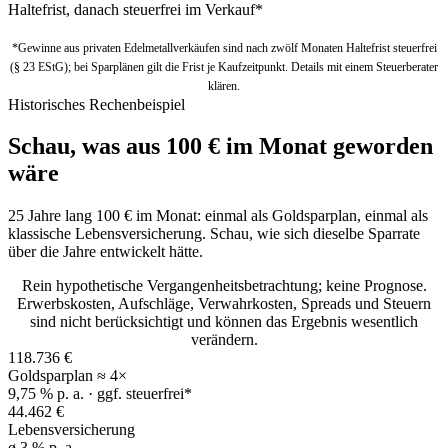
Haltefrist, danach steuerfrei im Verkauf*
*Gewinne aus privaten Edelmetallverkäufen sind nach zwölf Monaten Haltefrist steuerfrei
(§ 23 EStG); bei Sparplänen gilt die Frist je Kaufzeitpunkt. Details mit einem Steuerberater
klären.
Historisches Rechenbeispiel
Schau, was aus 100 € im Monat geworden
wäre
25 Jahre lang 100 € im Monat: einmal als Goldsparplan, einmal als
klassische Lebensversicherung. Schau, wie sich dieselbe Sparrate
über die Jahre entwickelt hätte.
Rein hypothetische Vergangenheitsbetrachtung; keine Prognose.
Erwerbskosten, Aufschläge, Verwahrkosten, Spreads und Steuern
sind nicht berücksichtigt und können das Ergebnis wesentlich
verändern.
118.736 €
Goldsparplan
≈ 4×
9,75 % p. a. · ggf. steuerfrei*
44.462 €
Lebensversicherung
ø 3 % p. a.